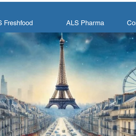
 Freshfood
ALS Pharma
Co