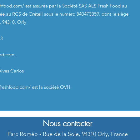
shfood.com/
est assurée par la Société SAS ALS Fresh Food au
lée au RCS de Créteil sous le numéro 840473359, dont le siège
e, 94310, Orly
13
ood.com
.
Alves Carlos
freshfood.com/
est la société OVH
.
Nous contacter
Parc Roméo - Rue de la Soie, 94310 Orly, France